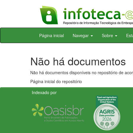
Skip
Página inicial
Navegar
Sobre
Est
navigation
Não há documentos
Não há documentos disponíveis no repositório de acor
Página inicial do repositório
Indexado por