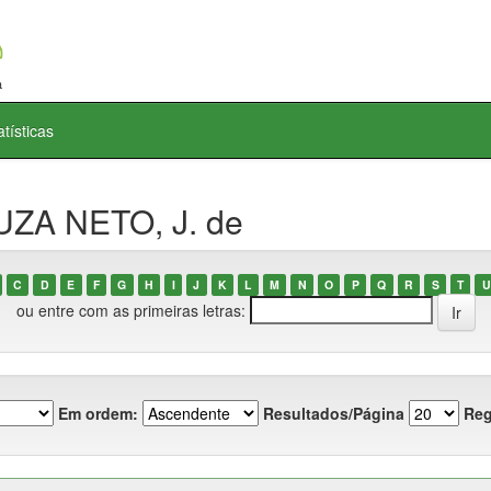
atísticas
UZA NETO, J. de
C
D
E
F
G
H
I
J
K
L
M
N
O
P
Q
R
S
T
U
ou entre com as primeiras letras:
Em ordem:
Resultados/Página
Reg