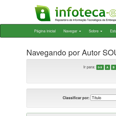
Skip
Página inicial
Navegar
Sobre
Est
navigation
Navegando por Autor SO
Ir para:
0-9
A
B
Classificar por: