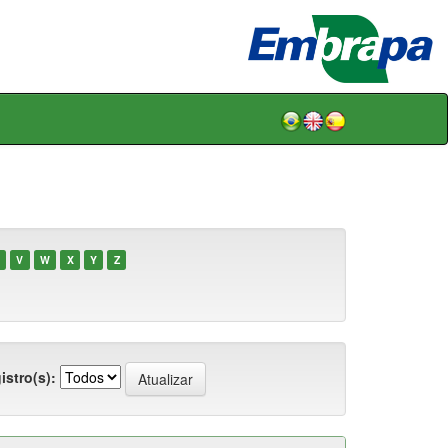
V
W
X
Y
Z
istro(s):