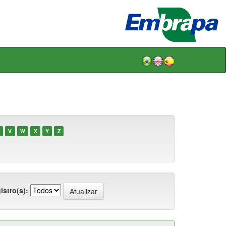
V
W
X
Y
Z
istro(s):