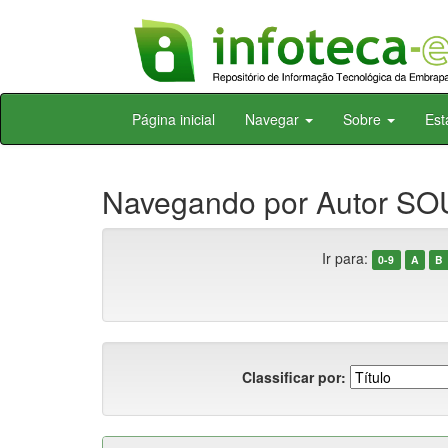
Skip
Página inicial
Navegar
Sobre
Est
navigation
Navegando por Autor SO
Ir para:
0-9
A
B
Classificar por: