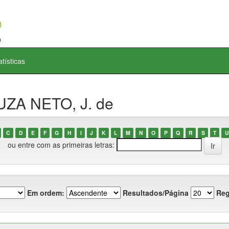
atísticas
UZA NETO, J. de
C
D
E
F
G
H
I
J
K
L
M
N
O
P
Q
R
S
T
U
ou entre com as primeiras letras:
Em ordem:
Resultados/Página
Reg