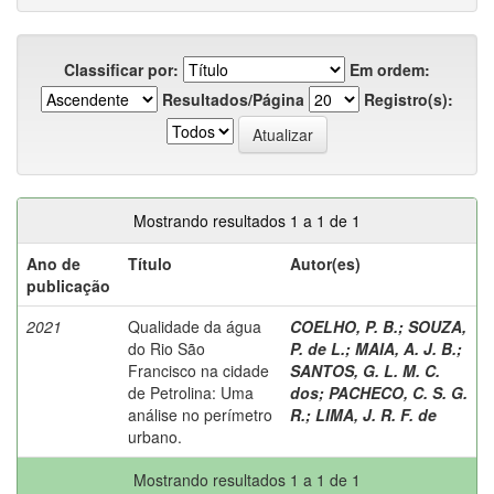
Classificar por:
Em ordem:
Resultados/Página
Registro(s):
Mostrando resultados 1 a 1 de 1
Ano de
Título
Autor(es)
publicação
2021
Qualidade da água
COELHO, P. B.
;
SOUZA,
do Rio São
P. de L.
;
MAIA, A. J. B.
;
Francisco na cidade
SANTOS, G. L. M. C.
de Petrolina: Uma
dos
;
PACHECO, C. S. G.
análise no perímetro
R.
;
LIMA, J. R. F. de
urbano.
Mostrando resultados 1 a 1 de 1