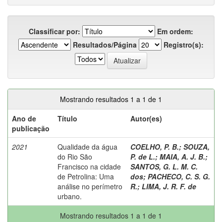
Classificar por:
Em ordem:
Resultados/Página
Registro(s):
Mostrando resultados 1 a 1 de 1
Ano de
Título
Autor(es)
publicação
2021
Qualidade da água
COELHO, P. B.
;
SOUZA,
do Rio São
P. de L.
;
MAIA, A. J. B.
;
Francisco na cidade
SANTOS, G. L. M. C.
de Petrolina: Uma
dos
;
PACHECO, C. S. G.
análise no perímetro
R.
;
LIMA, J. R. F. de
urbano.
Mostrando resultados 1 a 1 de 1