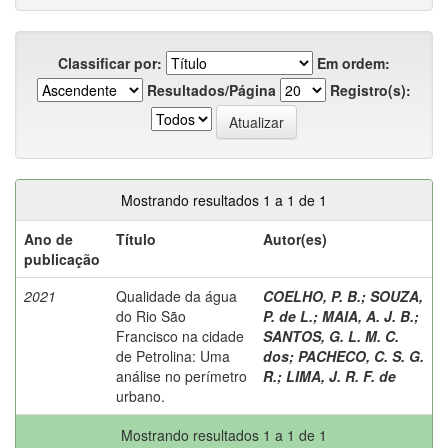
Classificar por:
Em ordem:
Resultados/Página
Registro(s):
Mostrando resultados 1 a 1 de 1
Ano de
Título
Autor(es)
publicação
2021
Qualidade da água
COELHO, P. B.
;
SOUZA,
do Rio São
P. de L.
;
MAIA, A. J. B.
;
Francisco na cidade
SANTOS, G. L. M. C.
de Petrolina: Uma
dos
;
PACHECO, C. S. G.
análise no perímetro
R.
;
LIMA, J. R. F. de
urbano.
Mostrando resultados 1 a 1 de 1