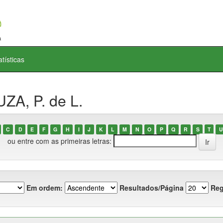
atísticas
ZA, P. de L.
C
D
E
F
G
H
I
J
K
L
M
N
O
P
Q
R
S
T
U
ou entre com as primeiras letras:
Em ordem:
Resultados/Página
Reg