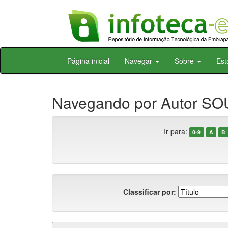
Skip
Página inicial
Navegar
Sobre
Est
navigation
Navegando por Autor SOU
Ir para:
0-9
A
B
Classificar por: