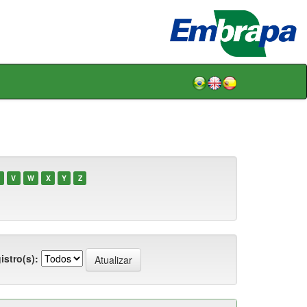
V
W
X
Y
Z
istro(s):