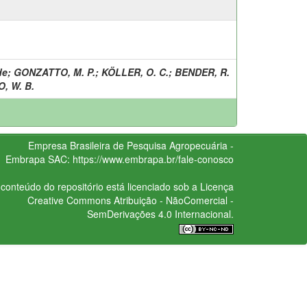
de
;
GONZATTO, M. P.
;
KÖLLER, O. C.
;
BENDER, R.
, W. B.
Empresa Brasileira de Pesquisa Agropecuária -
Embrapa
SAC:
https://www.embrapa.br/fale-conosco
conteúdo do repositório está licenciado sob a Licença
Creative Commons
Atribuição - NãoComercial -
SemDerivações 4.0 Internacional.