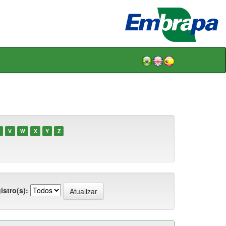
V
W
X
Y
Z
istro(s):