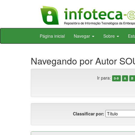
Skip
Página inicial
Navegar
Sobre
Est
navigation
Navegando por Autor SOU
Ir para:
0-9
A
B
Classificar por: