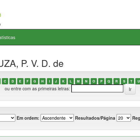
atísticas
ZA, P. V. D. de
C
D
E
F
G
H
I
J
K
L
M
N
O
P
Q
R
S
T
U
ou entre com as primeiras letras:
Em ordem:
Resultados/Página
Reg