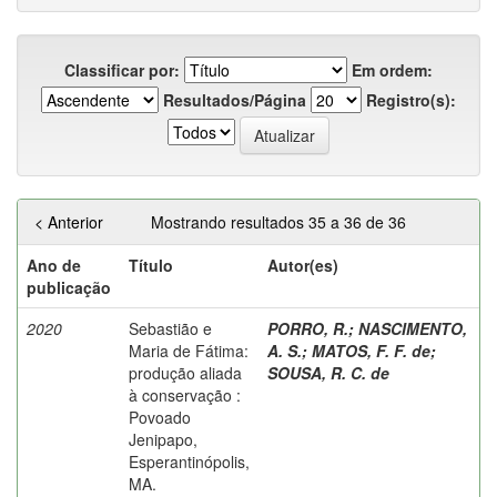
Classificar por:
Em ordem:
Resultados/Página
Registro(s):
< Anterior
Mostrando resultados 35 a 36 de 36
Ano de
Título
Autor(es)
publicação
2020
Sebastião e
PORRO, R.
;
NASCIMENTO,
Maria de Fátima:
A. S.
;
MATOS, F. F. de
;
produção aliada
SOUSA, R. C. de
à conservação :
Povoado
Jenipapo,
Esperantinópolis,
MA.