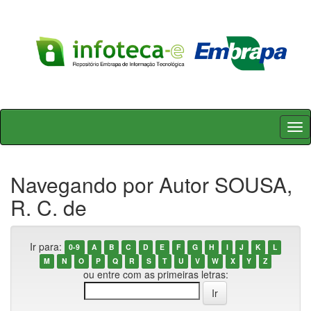
Skip
navigation
Navegando por Autor SOUSA,
R. C. de
Ir para:
0-9
A
B
C
D
E
F
G
H
I
J
K
L
M
N
O
P
Q
R
S
T
U
V
W
X
Y
Z
ou entre com as primeiras letras: