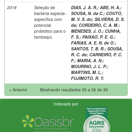
2018
Seleção de
DIAS, J. A. R.
;
ABE, H. A.
;
bactéria espécie-
SOUSA, N. da C.
;
COUTO,
específica com
M. V. S. do
;
SILVIERA, D. S.
potencial
da
;
CORDEIRO, C. A. M.
;
probiótico para o
MENESES, J. O.
;
CUNHA,
tambaqui.
F. S.
;
PAIXAO, P. E. G.
;
FARIAS, A. E. N. de O.
;
SANTOS, T. B. R.
;
SOUSA,
R. C. de
;
CARNEIRO, P. C.
F.
;
MARIA, A. N.
;
MOURINO, J. L. P.
;
MARTINS, M. L.
;
FUJIMOTO, R. Y.
< Anterior
Mostrando resultados 35 a 36 de 36
Indexado por