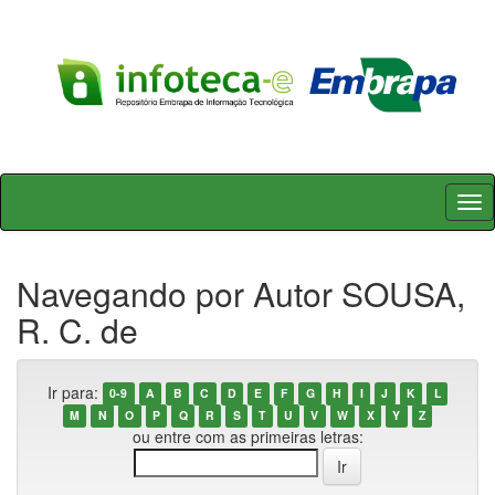
Skip
navigation
Navegando por Autor SOUSA,
R. C. de
Ir para:
0-9
A
B
C
D
E
F
G
H
I
J
K
L
M
N
O
P
Q
R
S
T
U
V
W
X
Y
Z
ou entre com as primeiras letras: