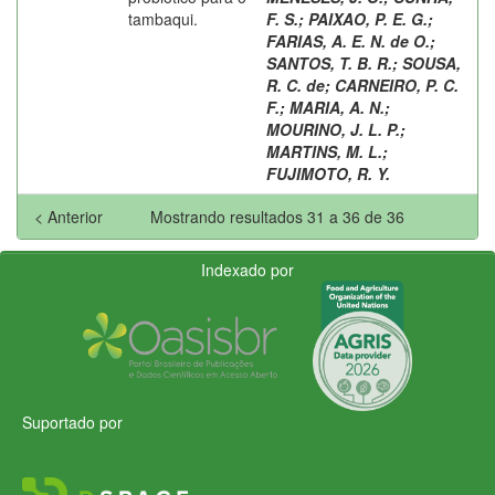
tambaqui.
F. S.
;
PAIXAO, P. E. G.
;
FARIAS, A. E. N. de O.
;
SANTOS, T. B. R.
;
SOUSA,
R. C. de
;
CARNEIRO, P. C.
F.
;
MARIA, A. N.
;
MOURINO, J. L. P.
;
MARTINS, M. L.
;
FUJIMOTO, R. Y.
< Anterior
Mostrando resultados 31 a 36 de 36
Indexado por
Suportado por