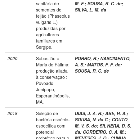
sanitária de
M. F.
;
SOUSA, R. C. de
;
sementes de
SILVA, L. M. da
feijão (Phaseolus
vulgaris L.)
produzidas por
agricultores
familiares em
Sergipe.
2020
Sebastião e
PORRO, R.
;
NASCIMENTO,
Maria de Fátima:
A. S.
;
MATOS, F. F. de
;
produção aliada
SOUSA, R. C. de
à conservação :
Povoado
Jenipapo,
Esperantinópolis,
MA.
2018
Seleção de
DIAS, J. A. R.
;
ABE, H. A.
;
bactéria espécie-
SOUSA, N. da C.
;
COUTO,
específica com
M. V. S. do
;
SILVIERA, D. S.
potencial
da
;
CORDEIRO, C. A. M.
;
probiótico para o
MENESES, J. O.
;
CUNHA,