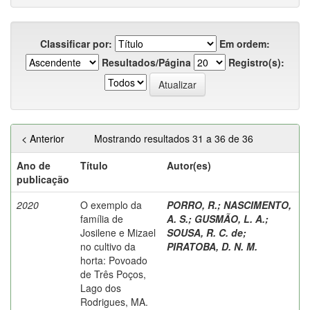
Classificar por:
Em ordem:
Resultados/Página
Registro(s):
< Anterior
Mostrando resultados 31 a 36 de 36
Ano de
Título
Autor(es)
publicação
2020
O exemplo da
PORRO, R.
;
NASCIMENTO,
família de
A. S.
;
GUSMÃO, L. A.
;
Josilene e Mizael
SOUSA, R. C. de
;
no cultivo da
PIRATOBA, D. N. M.
horta: Povoado
de Três Poços,
Lago dos
Rodrigues, MA.