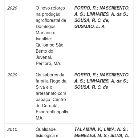
2020
O novo reforço
PORRO, R.
;
NASCIMENTO,
na produção
A. S.
;
LINHARES, A. da S.
;
agroflorestal de
SOUSA, R. C. de
;
Domingos
GUSMÃO, L. A.
Mariano e
Ivanilde:
Quilombo São
Bento do
Juvenal,
Peritoró, MA.
2020
Os saberes da
PORRO, R.
;
NASCIMENTO,
família Rego da
A. S.
;
LINHARES, A. da S.
;
Silva e o
SOUSA, R. C. de
artesanato com
babaçu: Centro
do Coroatá,
Esperantinópolis,
MA.
2010
Qualidade
TALAMINI, V.
;
LIMA, N. S.
;
fisiológica e
MENEZES, M. S.
;
SILVA, A.