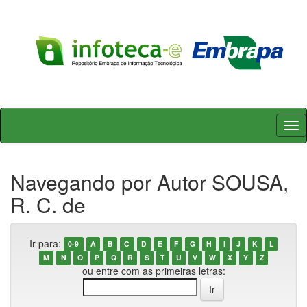
Skip
navigation
Navegando por Autor SOUSA,
R. C. de
Ir para:
0-9
A
B
C
D
E
F
G
H
I
J
K
L
M
N
O
P
Q
R
S
T
U
V
W
X
Y
Z
ou entre com as primeiras letras: