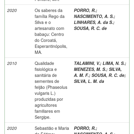
2020
Os saberes da
PORRO, R.
;
família Rego da
NASCIMENTO, A. S.
;
Silva e o
LINHARES, A. da S.
;
artesanato com
SOUSA, R. C. de
babaçu: Centro
do Coroatá,
Esperantinópolis,
MA.
2010
Qualidade
TALAMINI, V.
;
LIMA, N. S.
;
fisiológica e
MENEZES, M. S.
;
SILVA,
sanitária de
A. M. F.
;
SOUSA, R. C. de
;
sementes de
SILVA, L. M. da
feijão (Phaseolus
vulgaris L.)
produzidas por
agricultores
familiares em
Sergipe.
2020
Sebastião e Maria
PORRO, R.
;
de Fátima:
NASCIMENTO, A. S.
;