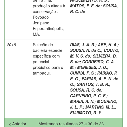
produção aliada à
MATOS, F. F. de
;
SOUSA,
conservação :
R. C. de
Povoado
Jenipapo,
Esperantinópolis,
MA.
2018
Seleção de
DIAS, J. A. R.
;
ABE, H. A.
;
bactéria espécie-
SOUSA, N. da C.
;
COUTO,
específica com
M. V. S. do
;
SILVIERA, D.
potencial
S. da
;
CORDEIRO, C. A.
probiótico para o
M.
;
MENESES, J. O.
;
tambaqui.
CUNHA, F. S.
;
PAIXAO, P.
E. G.
;
FARIAS, A. E. N. de
O.
;
SANTOS, T. B. R.
;
SOUSA, R. C. de
;
CARNEIRO, P. C. F.
;
MARIA, A. N.
;
MOURINO,
J. L. P.
;
MARTINS, M. L.
;
FUJIMOTO, R. Y.
< Anterior
Mostrando resultados 27 a 36 de 36