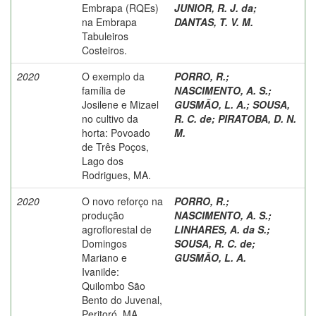
Embrapa (RQEs)
JUNIOR, R. J. da
;
na Embrapa
DANTAS, T. V. M.
Tabuleiros
Costeiros.
2020
O exemplo da
PORRO, R.
;
família de
NASCIMENTO, A. S.
;
Josilene e Mizael
GUSMÃO, L. A.
;
SOUSA,
no cultivo da
R. C. de
;
PIRATOBA, D. N.
horta: Povoado
M.
de Três Poços,
Lago dos
Rodrigues, MA.
2020
O novo reforço na
PORRO, R.
;
produção
NASCIMENTO, A. S.
;
agroflorestal de
LINHARES, A. da S.
;
Domingos
SOUSA, R. C. de
;
Mariano e
GUSMÃO, L. A.
Ivanilde:
Quilombo São
Bento do Juvenal,
Peritoró, MA.