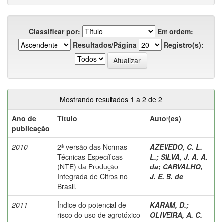
Classificar por:
Em ordem:
Resultados/Página
Registro(s):
Mostrando resultados 1 a 2 de 2
Ano de
Título
Autor(es)
publicação
2010
2ª versão das Normas
AZEVEDO, C. L.
Técnicas Específicas
L.
;
SILVA, J. A. A.
(NTE) da Produção
da
;
CARVALHO,
Integrada de Citros no
J. E. B. de
Brasil.
2011
Índice do potencial de
KARAM, D.
;
risco do uso de agrotóxico
OLIVEIRA, A. C.