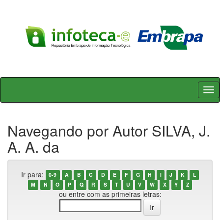
Skip
navigation
Navegando por Autor SILVA, J.
A. A. da
Ir para:
0-9
A
B
C
D
E
F
G
H
I
J
K
L
M
N
O
P
Q
R
S
T
U
V
W
X
Y
Z
ou entre com as primeiras letras: