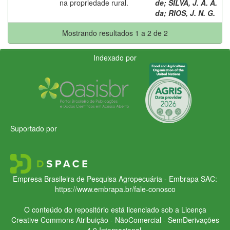
na propriedade rural.
de
;
SILVA, J. A. A.
da
;
RIOS, J. N. G.
Mostrando resultados 1 a 2 de 2
Indexado por
Suportado por
Empresa Brasileira de Pesquisa Agropecuária - Embrapa
SAC:
https://www.embrapa.br/fale-conosco
O conteúdo do repositório está licenciado sob a Licença
Creative Commons
Atribuição - NãoComercial - SemDerivações
4.0 Internacional.