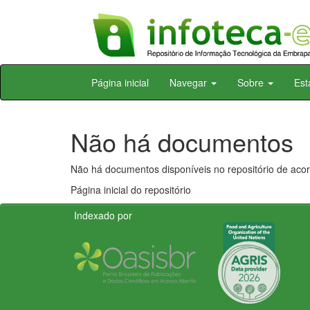
Skip
Página inicial
Navegar
Sobre
Est
navigation
Não há documentos
Não há documentos disponíveis no repositório de acor
Página inicial do repositório
Indexado por