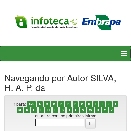
Skip
navigation
Navegando por Autor SILVA,
H. A. P. da
Ir para:
0-9
A
B
C
D
E
F
G
H
I
J
K
L
M
N
O
P
Q
R
S
T
U
V
W
X
Y
Z
ou entre com as primeiras letras: