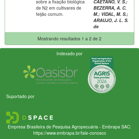
sobre a fixação biológica
CAETANO, V. S.
;
de N2 em cultivares de
BEZERRA, A. C.
feijão comum.
M.
;
VIDAL, M. S.
;
ARAUJO, J. L. S.
de
Mostrando resultados 1 a 2 de 2
Indexado por
Suportado por
Empresa Brasileira de Pesquisa Agropecuária - Embrapa
SAC:
https://www.embrapa.br/fale-conosco