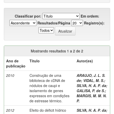
Classificar por:
Em ordem:
Resultados/Página
Registro(s):
Mostrando resultados 1 a 2 de 2
Ano de
Título
Autor(es)
publicação
2010
Construção de uma
ARAUJO, J. L. S.
biblioteca de cDNA de
de
;
VIDAL, M. S.
;
nódulos de caupi e
SILVA, H. A. P. da
;
isolamento de genes
GALISA, P. de S.
;
expressos em condições
MARGIS, M. M. N.
de estresse térmico.
P.
2012
Efeito do déficit hídrico
SILVA, H. A. P. da
;