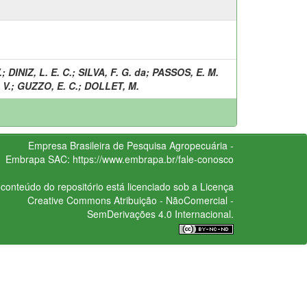
.
;
DINIZ, L. E. C.
;
SILVA, F. G. da
;
PASSOS, E. M.
 V.
;
GUZZO, E. C.
;
DOLLET, M.
Empresa Brasileira de Pesquisa Agropecuária -
Embrapa
SAC:
https://www.embrapa.br/fale-conosco
conteúdo do repositório está licenciado sob a Licença
Creative Commons
Atribuição - NãoComercial -
SemDerivações 4.0 Internacional.