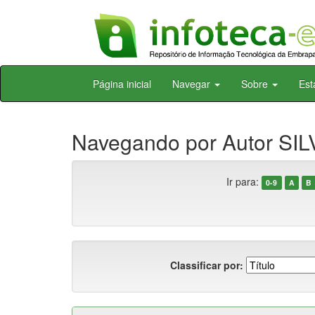
Skip
Página inicial
Navegar
Sobre
Est
navigation
Navegando por Autor SILV
Ir para:
0-9
A
B
Classificar por: