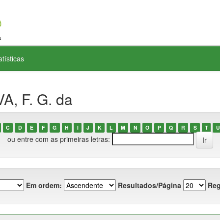
atísticas
A, F. G. da
C
D
E
F
G
H
I
J
K
L
M
N
O
P
Q
R
S
T
U
ou entre com as primeiras letras:
Em ordem:
Resultados/Página
Reg