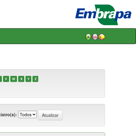
V
W
X
Y
Z
istro(s):