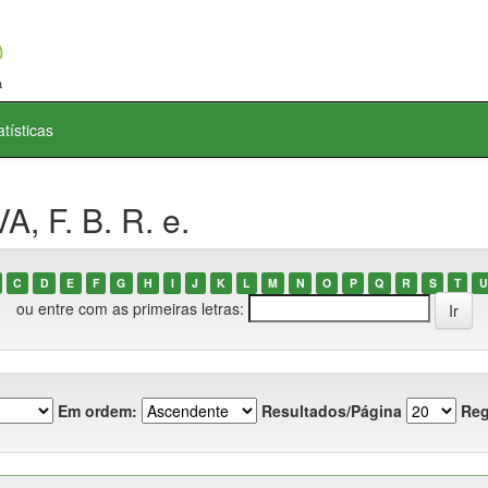
atísticas
, F. B. R. e.
C
D
E
F
G
H
I
J
K
L
M
N
O
P
Q
R
S
T
U
ou entre com as primeiras letras:
Em ordem:
Resultados/Página
Reg