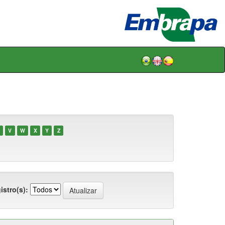
V
W
X
Y
Z
istro(s):