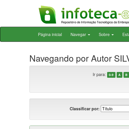
Skip
Página inicial
Navegar
Sobre
Est
navigation
Navegando por Autor SILVA
Ir para:
0-9
A
B
Classificar por: