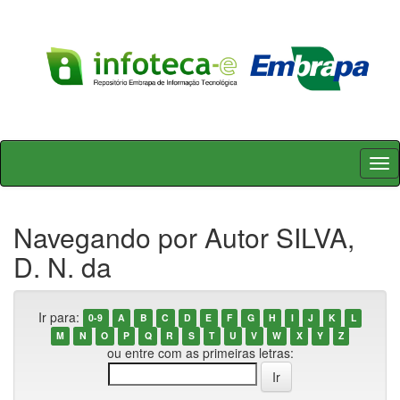
Skip
navigation
Navegando por Autor SILVA,
D. N. da
Ir para:
0-9
A
B
C
D
E
F
G
H
I
J
K
L
M
N
O
P
Q
R
S
T
U
V
W
X
Y
Z
ou entre com as primeiras letras: