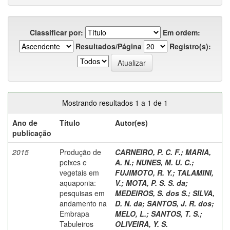
Classificar por:
Em ordem:
Resultados/Página
Registro(s):
Mostrando resultados 1 a 1 de 1
Ano de
Título
Autor(es)
publicação
2015
Produção de
CARNEIRO, P. C. F.
;
MARIA,
peixes e
A. N.
;
NUNES, M. U. C.
;
vegetais em
FUJIMOTO, R. Y.
;
TALAMINI,
aquaponia:
V.
;
MOTA, P. S. S. da
;
pesquisas em
MEDEIROS, S. dos S.
;
SILVA,
andamento na
D. N. da
;
SANTOS, J. R. dos
;
Embrapa
MELO, L.
;
SANTOS, T. S.
;
Tabuleiros
OLIVEIRA, Y. S.