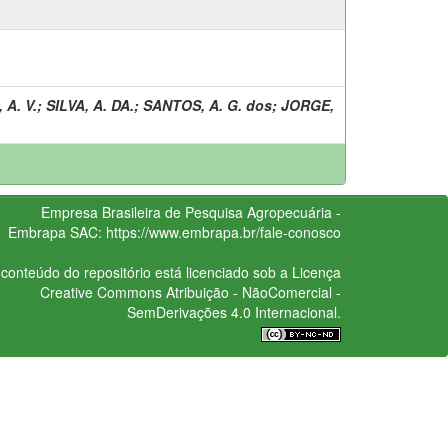
A. V.
;
SILVA, A. DA.
;
SANTOS, A. G. dos
;
JORGE,
Empresa Brasileira de Pesquisa Agropecuária -
Embrapa
SAC:
https://www.embrapa.br/fale-conosco
conteúdo do repositório está licenciado sob a Licença
Creative Commons
Atribuição - NãoComercial -
SemDerivações 4.0 Internacional.