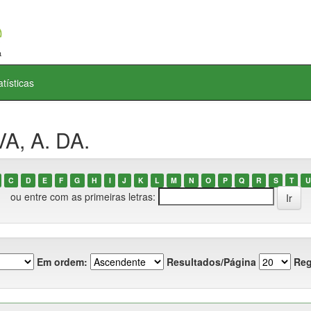
atísticas
A, A. DA.
C
D
E
F
G
H
I
J
K
L
M
N
O
P
Q
R
S
T
U
ou entre com as primeiras letras:
Em ordem:
Resultados/Página
Reg