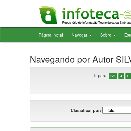
Skip
Página inicial
Navegar
Sobre
Est
navigation
Navegando por Autor SILV
Ir para:
0-9
A
B
Classificar por: