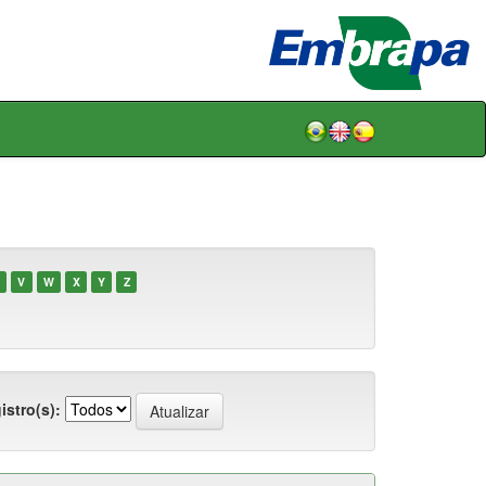
V
W
X
Y
Z
istro(s):