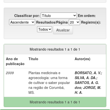
Classificar por:
Em ordem:
Resultados/Página
Registro(s):
Mostrando resultados 1 a 1 de 1
Ano de
Título
Autor(es)
publicação
2009
Plantas medicinais e
BORSATO, A. V.
;
agroecologia: uma forma
SILVA, A. DA.
;
de cultivar o saber popular
SANTOS, A. G.
na região de Corumbá,
dos
;
JORGE, M.
MS.
H. A.
Mostrando resultados 1 a 1 de 1