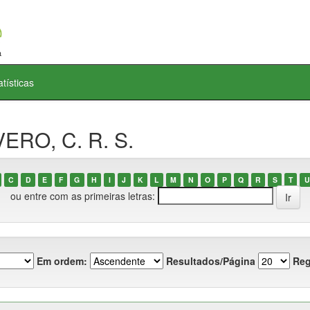
atísticas
ERO, C. R. S.
C
D
E
F
G
H
I
J
K
L
M
N
O
P
Q
R
S
T
U
ou entre com as primeiras letras:
Em ordem:
Resultados/Página
Reg