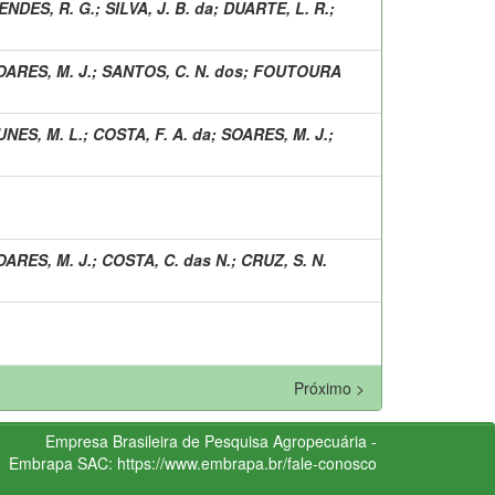
ENDES, R. G.
;
SILVA, J. B. da
;
DUARTE, L. R.
;
OARES, M. J.
;
SANTOS, C. N. dos
;
FOUTOURA
UNES, M. L.
;
COSTA, F. A. da
;
SOARES, M. J.
;
OARES, M. J.
;
COSTA, C. das N.
;
CRUZ, S. N.
Próximo >
Empresa Brasileira de Pesquisa Agropecuária -
Embrapa
SAC:
https://www.embrapa.br/fale-conosco