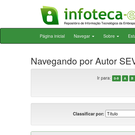
Skip
Página inicial
Navegar
Sobre
Est
navigation
Navegando por Autor SEV
Ir para:
0-9
A
B
Classificar por: