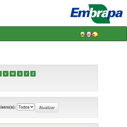
V
W
X
Y
Z
istro(s):