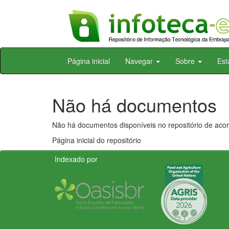
Skip
Página inicial
Navegar
Sobre
Est
navigation
Não há documentos
Não há documentos disponíveis no repositório de acor
Página inicial do repositório
Indexado por