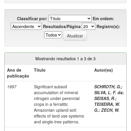
Classificar por:
Em ordem:
Resultados/Página
Registro(s):
Mostrando resultados 1 a 3 de 3
Ano de
Título
Autor(es)
publicação
1997
Significant subsoil
SCHROTH, G.
;
accumulation of mineral
SILVA, L. F. da
;
nitrogen under perennial
SEIXAS, R.
;
crops in a ferralitic
TEIXEIRA, W.
Amazonian upland soil:
G.
;
ZECH, W.
effects of land use systems
and single-tree patterns.