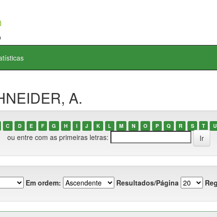
atísticas
HNEIDER, A.
C
D
E
F
G
H
I
J
K
L
M
N
O
P
Q
R
S
T
U
ou entre com as primeiras letras:
Em ordem:
Resultados/Página
Reg