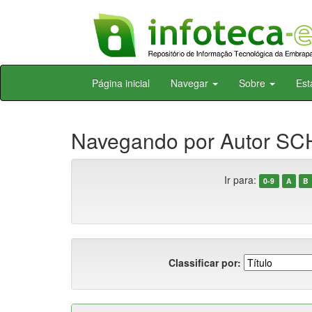
Skip
Página inicial
Navegar
Sobre
Est
navigation
Navegando por Autor SC
Ir para:
0-9
A
B
Classificar por: