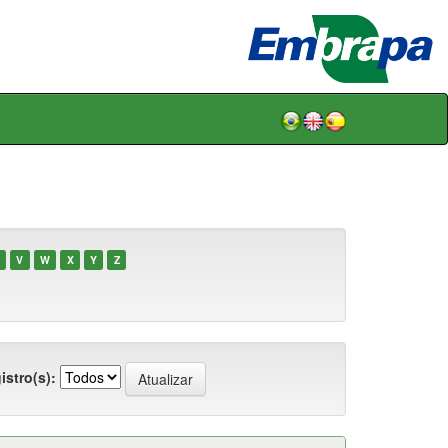
V
W
X
Y
Z
istro(s):