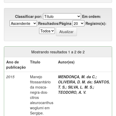
Classificar por:
Em ordem:
Resultados/Página
Registro(s):
Mostrando resultados 1 a 2 de 2
Ano de
Título
Autor(es)
publicação
2015
Manejo
MENDONÇA, M. da C.
;
fitossanitário
OLIVEIRA, D. M. de
;
SANTOS,
da mosca-
T. S.
;
SILVA, L. M. S.
;
negra-dos-
TEODORO, A. V.
citros
aleurocanthus
woglumi em
Sergipe.