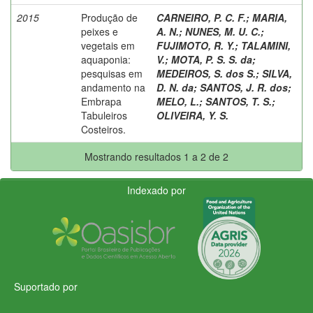
2015
Produção de
CARNEIRO, P. C. F.
;
MARIA,
peixes e
A. N.
;
NUNES, M. U. C.
;
vegetais em
FUJIMOTO, R. Y.
;
TALAMINI,
aquaponia:
V.
;
MOTA, P. S. S. da
;
pesquisas em
MEDEIROS, S. dos S.
;
SILVA,
andamento na
D. N. da
;
SANTOS, J. R. dos
;
Embrapa
MELO, L.
;
SANTOS, T. S.
;
Tabuleiros
OLIVEIRA, Y. S.
Costeiros.
Mostrando resultados 1 a 2 de 2
Indexado por
Suportado por