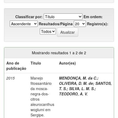
Classificar por:
Em ordem:
Resultados/Página
Registro(s):
Mostrando resultados 1 a 2 de 2
Ano de
Título
Autor(es)
publicação
2015
Manejo
MENDONÇA, M. da C.
;
fitossanitário
OLIVEIRA, D. M. de
;
SANTOS,
da mosca-
T. S.
;
SILVA, L. M. S.
;
negra-dos-
TEODORO, A. V.
citros
aleurocanthus
woglumi em
Sergipe.