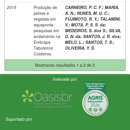
2015
Produção de
CARNEIRO, P. C. F.
;
MARIA,
peixes e
A. N.
;
NUNES, M. U. C.
;
vegetais em
FUJIMOTO, R. Y.
;
TALAMINI,
aquaponia:
V.
;
MOTA, P. S. S. da
;
pesquisas em
MEDEIROS, S. dos S.
;
SILVA,
andamento na
D. N. da
;
SANTOS, J. R. dos
;
Embrapa
MELO, L.
;
SANTOS, T. S.
;
Tabuleiros
OLIVEIRA, Y. S.
Costeiros.
Mostrando resultados 1 a 2 de 2
Indexado por
Suportado por