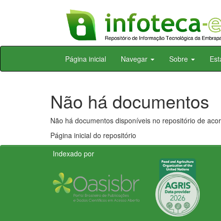
Skip
Página inicial
Navegar
Sobre
Est
navigation
Não há documentos
Não há documentos disponíveis no repositório de acor
Página inicial do repositório
Indexado por