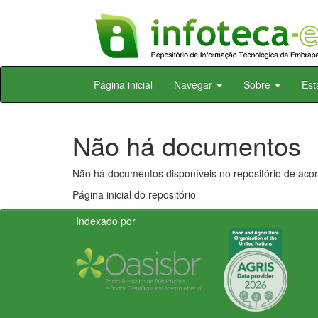
Skip
Página inicial
Navegar
Sobre
Est
navigation
Não há documentos
Não há documentos disponíveis no repositório de acor
Página inicial do repositório
Indexado por