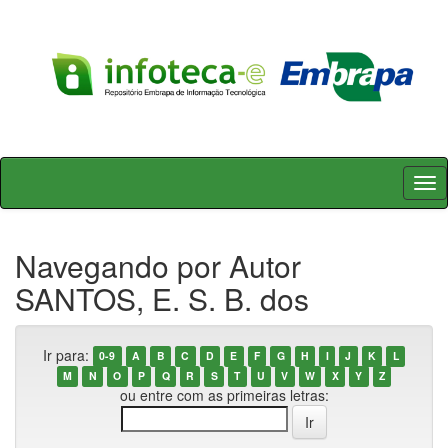
Skip
navigation
Navegando por Autor
SANTOS, E. S. B. dos
Ir para:
0-9
A
B
C
D
E
F
G
H
I
J
K
L
M
N
O
P
Q
R
S
T
U
V
W
X
Y
Z
ou entre com as primeiras letras: