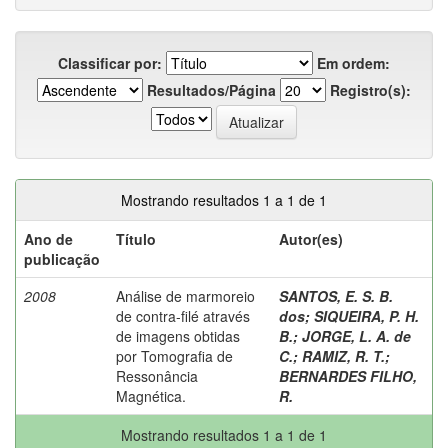
Classificar por:
Em ordem:
Resultados/Página
Registro(s):
Mostrando resultados 1 a 1 de 1
Ano de
Título
Autor(es)
publicação
2008
Análise de marmoreio
SANTOS, E. S. B.
de contra-filé através
dos
;
SIQUEIRA, P. H.
de imagens obtidas
B.
;
JORGE, L. A. de
por Tomografia de
C.
;
RAMIZ, R. T.
;
Ressonância
BERNARDES FILHO,
Magnética.
R.
Mostrando resultados 1 a 1 de 1