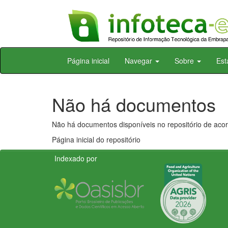
Skip
Página inicial
Navegar
Sobre
Est
navigation
Não há documentos
Não há documentos disponíveis no repositório de acor
Página inicial do repositório
Indexado por