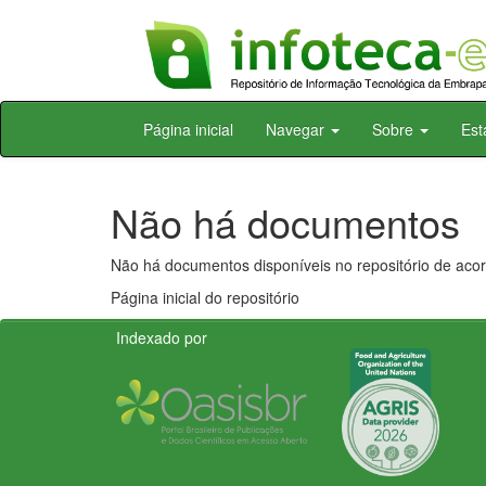
Skip
Página inicial
Navegar
Sobre
Est
navigation
Não há documentos
Não há documentos disponíveis no repositório de acor
Página inicial do repositório
Indexado por