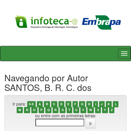
Skip
navigation
Navegando por Autor
SANTOS, B. R. C. dos
Ir para:
0-9
A
B
C
D
E
F
G
H
I
J
K
L
M
N
O
P
Q
R
S
T
U
V
W
X
Y
Z
ou entre com as primeiras letras: