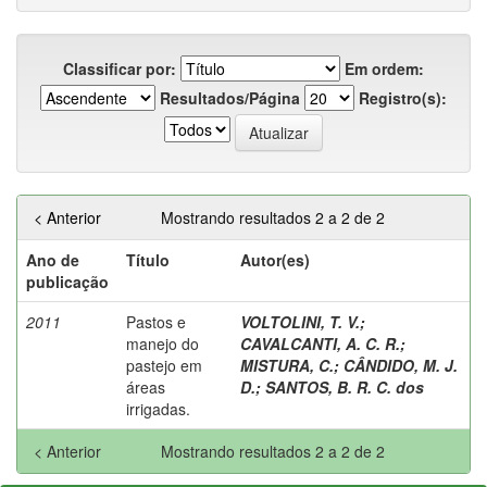
Classificar por:
Em ordem:
Resultados/Página
Registro(s):
< Anterior
Mostrando resultados 2 a 2 de 2
Ano de
Título
Autor(es)
publicação
2011
Pastos e
VOLTOLINI, T. V.
;
manejo do
CAVALCANTI, A. C. R.
;
pastejo em
MISTURA, C.
;
CÂNDIDO, M. J.
áreas
D.
;
SANTOS, B. R. C. dos
irrigadas.
< Anterior
Mostrando resultados 2 a 2 de 2