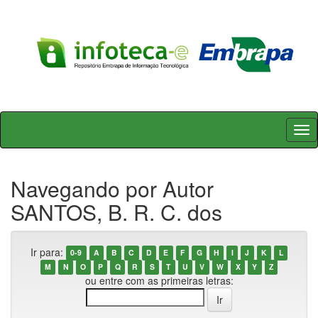
Skip
navigation
Navegando por Autor
SANTOS, B. R. C. dos
Ir para:
0-9
A
B
C
D
E
F
G
H
I
J
K
L
M
N
O
P
Q
R
S
T
U
V
W
X
Y
Z
ou entre com as primeiras letras: