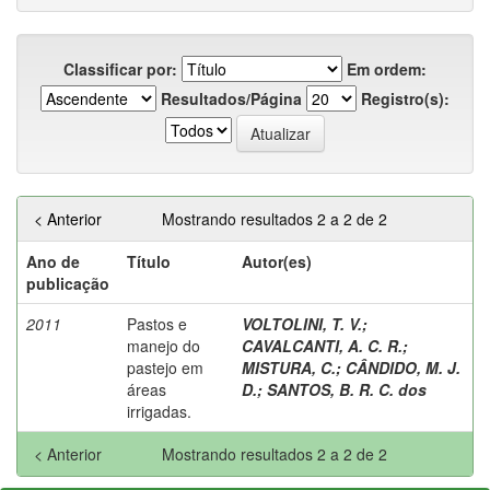
Classificar por:
Em ordem:
Resultados/Página
Registro(s):
< Anterior
Mostrando resultados 2 a 2 de 2
Ano de
Título
Autor(es)
publicação
2011
Pastos e
VOLTOLINI, T. V.
;
manejo do
CAVALCANTI, A. C. R.
;
pastejo em
MISTURA, C.
;
CÂNDIDO, M. J.
áreas
D.
;
SANTOS, B. R. C. dos
irrigadas.
< Anterior
Mostrando resultados 2 a 2 de 2