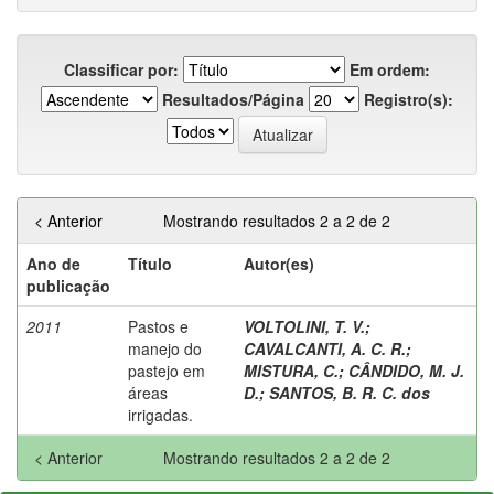
Classificar por:
Em ordem:
Resultados/Página
Registro(s):
< Anterior
Mostrando resultados 2 a 2 de 2
Ano de
Título
Autor(es)
publicação
2011
Pastos e
VOLTOLINI, T. V.
;
manejo do
CAVALCANTI, A. C. R.
;
pastejo em
MISTURA, C.
;
CÂNDIDO, M. J.
áreas
D.
;
SANTOS, B. R. C. dos
irrigadas.
< Anterior
Mostrando resultados 2 a 2 de 2