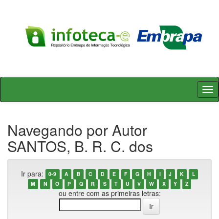
Skip
navigation
Navegando por Autor
SANTOS, B. R. C. dos
Ir para:
0-9
A
B
C
D
E
F
G
H
I
J
K
L
M
N
O
P
Q
R
S
T
U
V
W
X
Y
Z
ou entre com as primeiras letras: