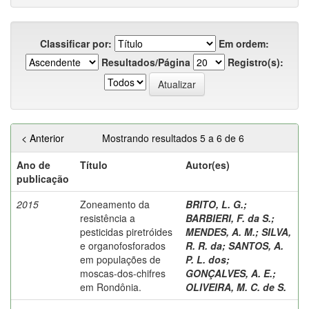
Classificar por:
Em ordem:
Resultados/Página
Registro(s):
< Anterior
Mostrando resultados 5 a 6 de 6
Ano de
Título
Autor(es)
publicação
2015
Zoneamento da
BRITO, L. G.
;
resistência a
BARBIERI, F. da S.
;
pesticidas piretróides
MENDES, A. M.
;
SILVA,
e organofosforados
R. R. da
;
SANTOS, A.
em populações de
P. L. dos
;
moscas-dos-chifres
GONÇALVES, A. E.
;
em Rondônia.
OLIVEIRA, M. C. de S.