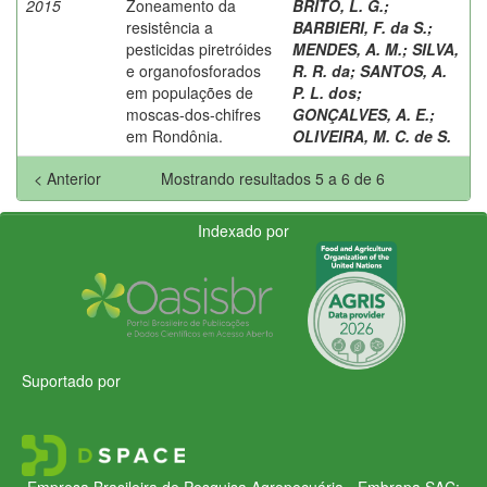
2015
Zoneamento da
BRITO, L. G.
;
resistência a
BARBIERI, F. da S.
;
pesticidas piretróides
MENDES, A. M.
;
SILVA,
e organofosforados
R. R. da
;
SANTOS, A.
em populações de
P. L. dos
;
moscas-dos-chifres
GONÇALVES, A. E.
;
em Rondônia.
OLIVEIRA, M. C. de S.
< Anterior
Mostrando resultados 5 a 6 de 6
Indexado por
Suportado por
Empresa Brasileira de Pesquisa Agropecuária - Embrapa
SAC: