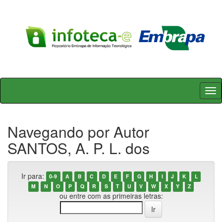
Skip
navigation
Navegando por Autor
SANTOS, A. P. L. dos
Ir para:
0-9
A
B
C
D
E
F
G
H
I
J
K
L
M
N
O
P
Q
R
S
T
U
V
W
X
Y
Z
ou entre com as primeiras letras: