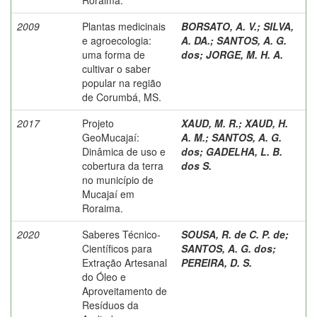
2009
Plantas medicinais
BORSATO, A. V.
;
SILVA,
e agroecologia:
A. DA.
;
SANTOS, A. G.
uma forma de
dos
;
JORGE, M. H. A.
cultivar o saber
popular na região
de Corumbá, MS.
2017
Projeto
XAUD, M. R.
;
XAUD, H.
GeoMucajaí:
A. M.
;
SANTOS, A. G.
Dinâmica de uso e
dos
;
GADELHA, L. B.
cobertura da terra
dos S.
no município de
Mucajaí em
Roraima.
2020
Saberes Técnico-
SOUSA, R. de C. P. de
;
Científicos para
SANTOS, A. G. dos
;
Extração Artesanal
PEREIRA, D. S.
do Óleo e
Aproveitamento de
Resíduos da