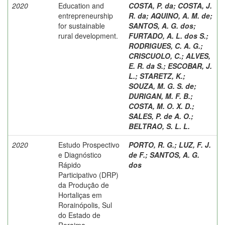
2020
Education and
COSTA, P. da
;
COSTA, J.
entrepreneurship
R. da
;
AQUINO, A. M. de
;
for sustainable
SANTOS, A. G. dos
;
rural development.
FURTADO, A. L. dos S.
;
RODRIGUES, C. A. G.
;
CRISCUOLO, C.
;
ALVES,
E. R. da S.
;
ESCOBAR, J.
L.
;
STARETZ, K.
;
SOUZA, M. G. S. de
;
DURIGAN, M. F. B.
;
COSTA, M. O. X. D.
;
SALES, P. de A. O.
;
BELTRAO, S. L. L.
2020
Estudo Prospectivo
PORTO, R. G.
;
LUZ, F. J.
e Diagnóstico
de F.
;
SANTOS, A. G.
Rápido
dos
Participativo (DRP)
da Produção de
Hortaliças em
Rorainópolis, Sul
do Estado de
Roraima.