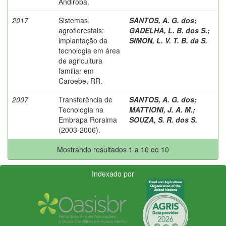
Andiroba.
2017
Sistemas
SANTOS, A. G. dos
;
agroflorestais:
GADELHA, L. B. dos S.
;
implantação da
SIMON, L. V. T. B. da S.
tecnologia em área
de agricultura
familiar em
Caroebe, RR.
2007
Transferência de
SANTOS, A. G. dos
;
Tecnologia na
MATTIONI, J. A. M.
;
Embrapa Roraima
SOUZA, S. R. dos S.
(2003-2006).
Mostrando resultados 1 a 10 de 10
Indexado por