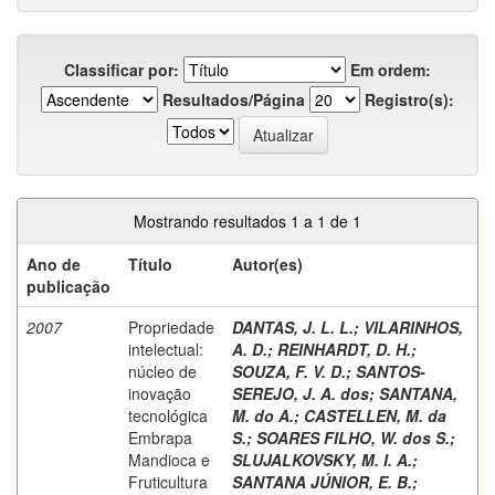
Classificar por:
Em ordem:
Resultados/Página
Registro(s):
Mostrando resultados 1 a 1 de 1
Ano de
Título
Autor(es)
publicação
2007
Propriedade
DANTAS, J. L. L.
;
VILARINHOS,
intelectual:
A. D.
;
REINHARDT, D. H.
;
núcleo de
SOUZA, F. V. D.
;
SANTOS-
inovação
SEREJO, J. A. dos
;
SANTANA,
tecnológica
M. do A.
;
CASTELLEN, M. da
Embrapa
S.
;
SOARES FILHO, W. dos S.
;
Mandioca e
SLUJALKOVSKY, M. I. A.
;
Fruticultura
SANTANA JÚNIOR, E. B.
;