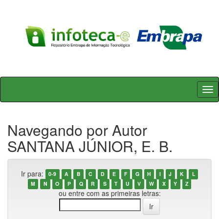
Skip
navigation
Navegando por Autor
SANTANA JÚNIOR, E. B.
Ir para:
0-9
A
B
C
D
E
F
G
H
I
J
K
L
M
N
O
P
Q
R
S
T
U
V
W
X
Y
Z
ou entre com as primeiras letras: