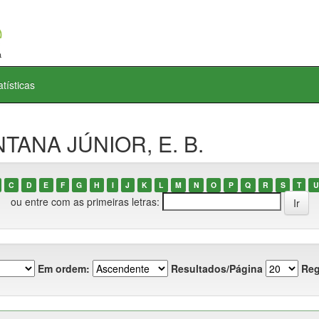
atísticas
NTANA JÚNIOR, E. B.
C
D
E
F
G
H
I
J
K
L
M
N
O
P
Q
R
S
T
U
ou entre com as primeiras letras:
Em ordem:
Resultados/Página
Reg