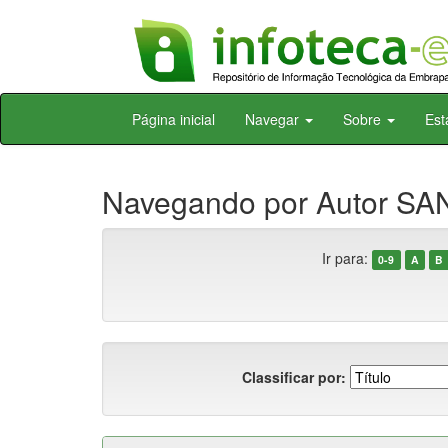
Skip
Página inicial
Navegar
Sobre
Est
navigation
Navegando por Autor SA
Ir para:
0-9
A
B
Classificar por: