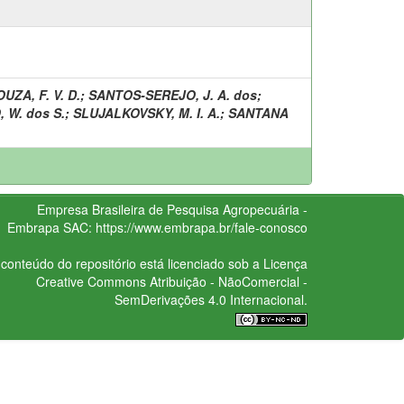
UZA, F. V. D.
;
SANTOS-SEREJO, J. A. dos
;
 W. dos S.
;
SLUJALKOVSKY, M. I. A.
;
SANTANA
Empresa Brasileira de Pesquisa Agropecuária -
Embrapa
SAC:
https://www.embrapa.br/fale-conosco
conteúdo do repositório está licenciado sob a Licença
Creative Commons
Atribuição - NãoComercial -
SemDerivações 4.0 Internacional.