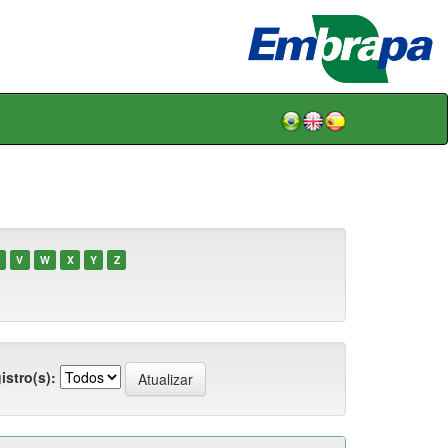
V
W
X
Y
Z
istro(s):