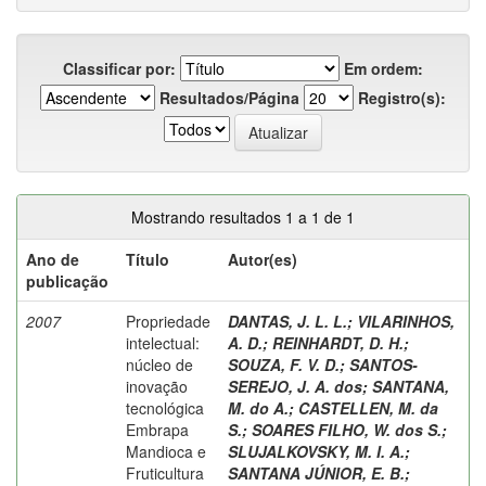
Classificar por:
Em ordem:
Resultados/Página
Registro(s):
Mostrando resultados 1 a 1 de 1
Ano de
Título
Autor(es)
publicação
2007
Propriedade
DANTAS, J. L. L.
;
VILARINHOS,
intelectual:
A. D.
;
REINHARDT, D. H.
;
núcleo de
SOUZA, F. V. D.
;
SANTOS-
inovação
SEREJO, J. A. dos
;
SANTANA,
tecnológica
M. do A.
;
CASTELLEN, M. da
Embrapa
S.
;
SOARES FILHO, W. dos S.
;
Mandioca e
SLUJALKOVSKY, M. I. A.
;
Fruticultura
SANTANA JÚNIOR, E. B.
;