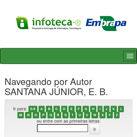
Skip
navigation
Navegando por Autor
SANTANA JÚNIOR, E. B.
Ir para:
0-9
A
B
C
D
E
F
G
H
I
J
K
L
M
N
O
P
Q
R
S
T
U
V
W
X
Y
Z
ou entre com as primeiras letras: