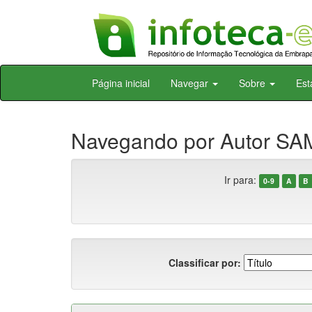
Skip
Página inicial
Navegar
Sobre
Est
navigation
Navegando por Autor SAM
Ir para:
0-9
A
B
Classificar por: