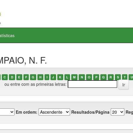
atísticas
PAIO, N. F.
C
D
E
F
G
H
I
J
K
L
M
N
O
P
Q
R
S
T
U
ou entre com as primeiras letras:
Em ordem:
Resultados/Página
Reg