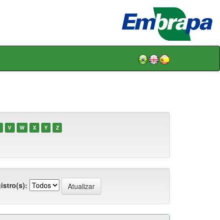
V
W
X
Y
Z
istro(s):