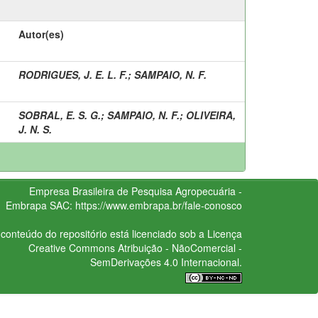
Autor(es)
RODRIGUES, J. E. L. F.
;
SAMPAIO, N. F.
SOBRAL, E. S. G.
;
SAMPAIO, N. F.
;
OLIVEIRA,
J. N. S.
Empresa Brasileira de Pesquisa Agropecuária -
Embrapa
SAC:
https://www.embrapa.br/fale-conosco
conteúdo do repositório está licenciado sob a Licença
Creative Commons
Atribuição - NãoComercial -
SemDerivações 4.0 Internacional.