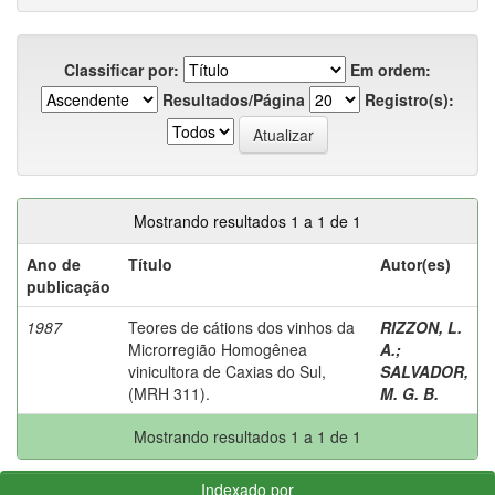
Classificar por:
Em ordem:
Resultados/Página
Registro(s):
Mostrando resultados 1 a 1 de 1
Ano de
Título
Autor(es)
publicação
1987
Teores de cátions dos vinhos da
RIZZON, L.
Microrregião Homogênea
A.
;
vinicultora de Caxias do Sul,
SALVADOR,
(MRH 311).
M. G. B.
Mostrando resultados 1 a 1 de 1
Indexado por