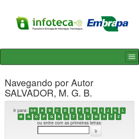
Skip
navigation
Navegando por Autor
SALVADOR, M. G. B.
Ir para:
0-9
A
B
C
D
E
F
G
H
I
J
K
L
M
N
O
P
Q
R
S
T
U
V
W
X
Y
Z
ou entre com as primeiras letras: