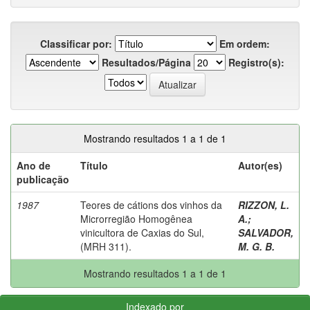
Classificar por:
Em ordem:
Resultados/Página
Registro(s):
Mostrando resultados 1 a 1 de 1
Ano de
Título
Autor(es)
publicação
1987
Teores de cátions dos vinhos da
RIZZON, L.
Microrregião Homogênea
A.
;
vinicultora de Caxias do Sul,
SALVADOR,
(MRH 311).
M. G. B.
Mostrando resultados 1 a 1 de 1
Indexado por