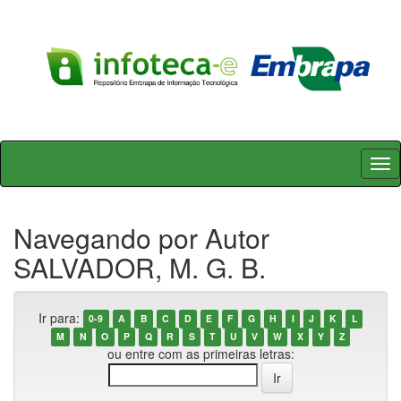
Skip
navigation
Navegando por Autor
SALVADOR, M. G. B.
Ir para:
0-9
A
B
C
D
E
F
G
H
I
J
K
L
M
N
O
P
Q
R
S
T
U
V
W
X
Y
Z
ou entre com as primeiras letras: