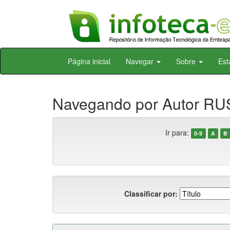
Skip
Página inicial
Navegar
Sobre
Est
navigation
Navegando por Autor RUS
Ir para:
0-9
A
B
Classificar por: