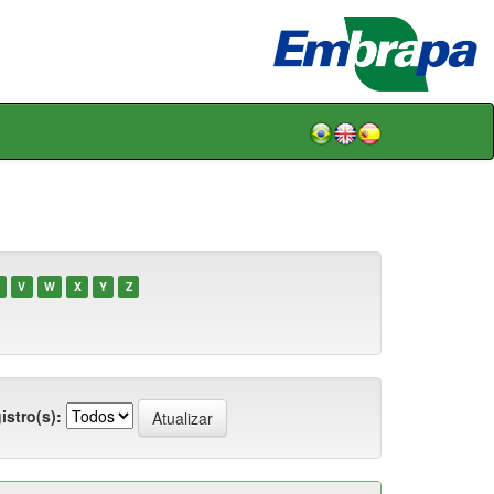
V
W
X
Y
Z
istro(s):