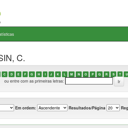
atísticas
IN, C.
C
D
E
F
G
H
I
J
K
L
M
N
O
P
Q
R
S
T
U
ou entre com as primeiras letras:
Em ordem:
Resultados/Página
Reg