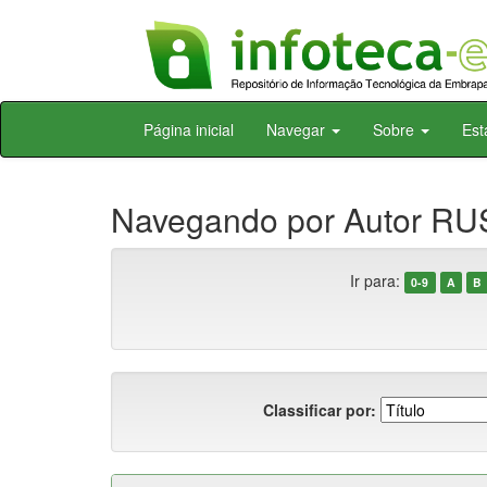
Skip
Página inicial
Navegar
Sobre
Est
navigation
Navegando por Autor RUS
Ir para:
0-9
A
B
Classificar por: