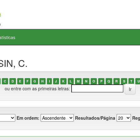
atísticas
IN, C.
C
D
E
F
G
H
I
J
K
L
M
N
O
P
Q
R
S
T
U
ou entre com as primeiras letras:
Em ordem:
Resultados/Página
Reg