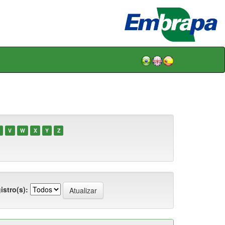
V
W
X
Y
Z
istro(s):