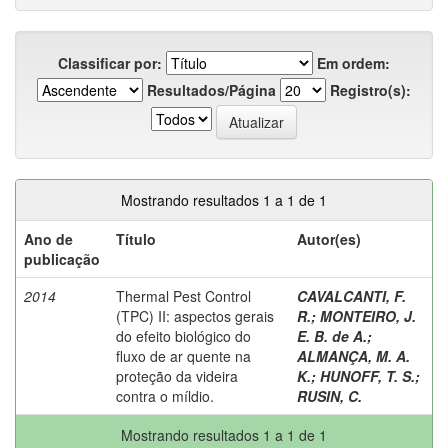
Classificar por:
Em ordem:
Resultados/Página
Registro(s):
Mostrando resultados 1 a 1 de 1
Ano de
Título
Autor(es)
publicação
2014
Thermal Pest Control
CAVALCANTI, F.
(TPC) II: aspectos gerais
R.
;
MONTEIRO, J.
do efeito biológico do
E. B. de A.
;
fluxo de ar quente na
ALMANÇA, M. A.
proteção da videira
K.
;
HUNOFF, T. S.
;
contra o míldio.
RUSIN, C.
Mostrando resultados 1 a 1 de 1