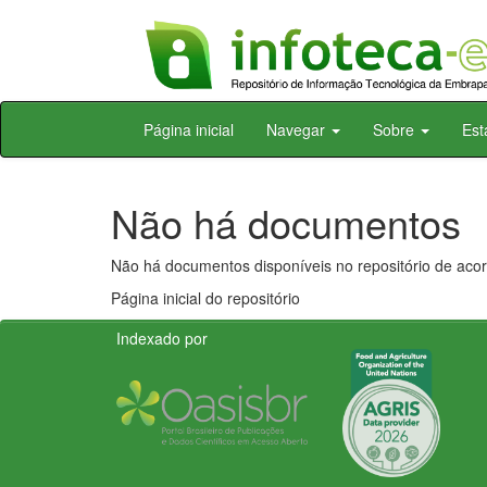
Skip
Página inicial
Navegar
Sobre
Est
navigation
Não há documentos
Não há documentos disponíveis no repositório de acor
Página inicial do repositório
Indexado por