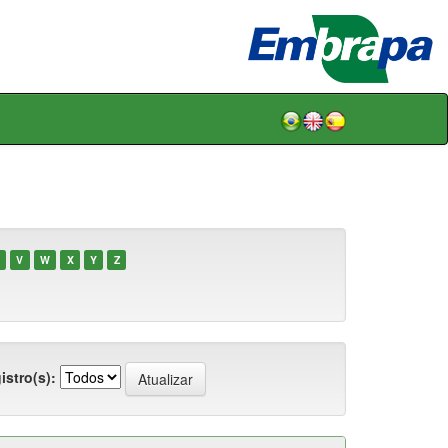
V
W
X
Y
Z
istro(s):