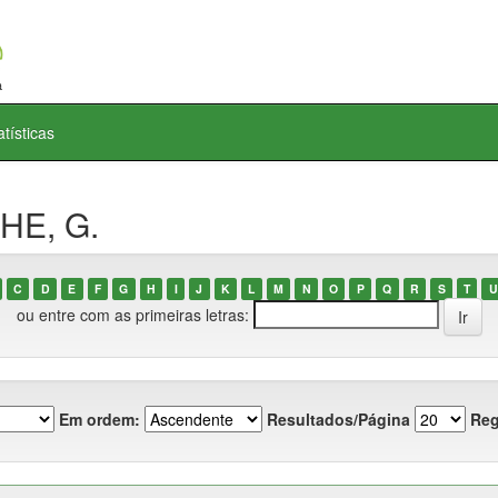
atísticas
HE, G.
C
D
E
F
G
H
I
J
K
L
M
N
O
P
Q
R
S
T
U
ou entre com as primeiras letras:
Em ordem:
Resultados/Página
Reg