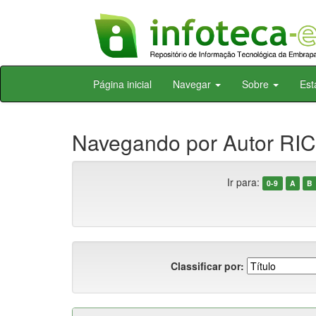
Skip
Página inicial
Navegar
Sobre
Est
navigation
Navegando por Autor RIC
Ir para:
0-9
A
B
Classificar por: