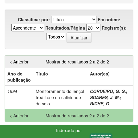
Classificar por:
Em ordem:
Resultados/Página
Registro(s):
< Anterior
Mostrando resultados 2 a 2 de 2
Ano de
Título
Autor(es)
publicação
1994
Monitoramento do lençol
CORDEIRO, G. G.
;
freático e da salinidade
SOARES, J. M.
;
do solo.
RICHE, G.
< Anterior
Mostrando resultados 2 a 2 de 2
Indexado por