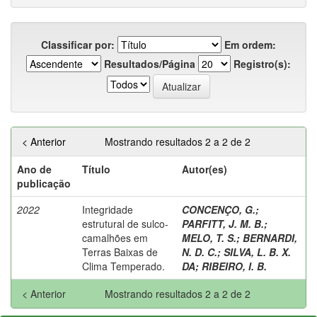
Classificar por:
Em ordem:
Resultados/Página
Registro(s):
< Anterior
Mostrando resultados 2 a 2 de 2
Ano de
Título
Autor(es)
publicação
2022
Integridade
CONCENÇO, G.
;
estrutural de sulco-
PARFITT, J. M. B.
;
camalhões em
MELO, T. S.
;
BERNARDI,
Terras Baixas de
N. D. C.
;
SILVA, L. B. X.
Clima Temperado.
DA
;
RIBEIRO, I. B.
< Anterior
Mostrando resultados 2 a 2 de 2