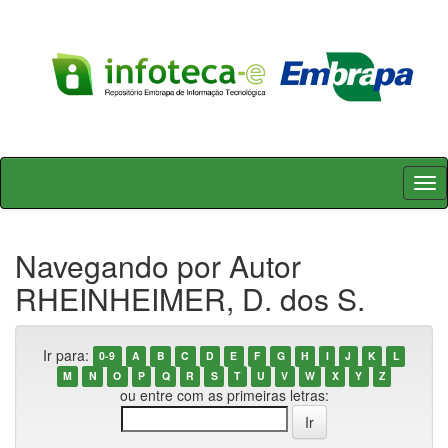
Skip
navigation
Navegando por Autor
RHEINHEIMER, D. dos S.
Ir para:
0-9
A
B
C
D
E
F
G
H
I
J
K
L
M
N
O
P
Q
R
S
T
U
V
W
X
Y
Z
ou entre com as primeiras letras: