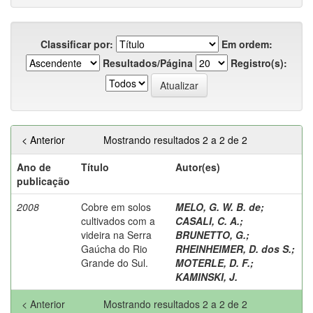
Classificar por:
Em ordem:
Resultados/Página
Registro(s):
< Anterior
Mostrando resultados 2 a 2 de 2
Ano de
Título
Autor(es)
publicação
2008
Cobre em solos
MELO, G. W. B. de
;
cultivados com a
CASALI, C. A.
;
videira na Serra
BRUNETTO, G.
;
Gaúcha do Rio
RHEINHEIMER, D. dos S.
;
Grande do Sul.
MOTERLE, D. F.
;
KAMINSKI, J.
< Anterior
Mostrando resultados 2 a 2 de 2