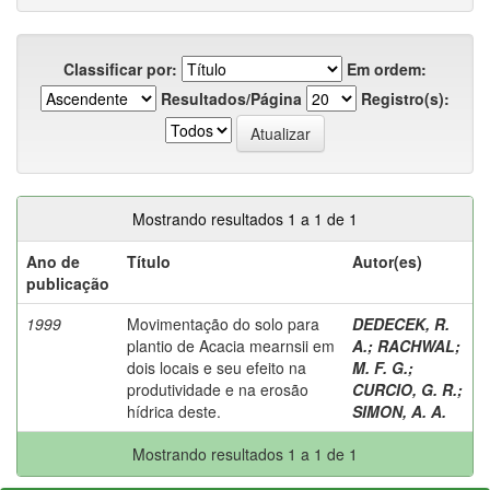
Classificar por:
Em ordem:
Resultados/Página
Registro(s):
Mostrando resultados 1 a 1 de 1
Ano de
Título
Autor(es)
publicação
1999
Movimentação do solo para
DEDECEK, R.
plantio de Acacia mearnsii em
A.
;
RACHWAL
;
dois locais e seu efeito na
M. F. G.
;
produtividade e na erosão
CURCIO, G. R.
;
hídrica deste.
SIMON, A. A.
Mostrando resultados 1 a 1 de 1